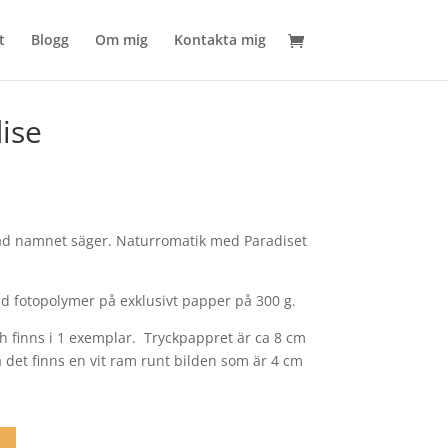
t
Blogg
Om mig
Kontakta mig
dise
 vad namnet säger. Naturromatik med Paradiset
d fotopolymer på exklusivt papper på 300 g.
h finns i 1 exemplar. Tryckpappret är ca 8 cm
ga det finns en vit ram runt bilden som är 4 cm