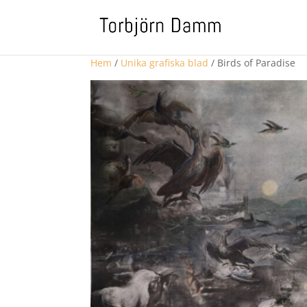
Hem
/
Unika grafiska blad
/ Birds of Paradise