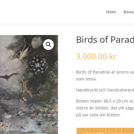
Hem
Kons
Birds of Para
3,000.00
kr
Birds of Paradise är precis
som tema.
Handtryckt och handcolorera
Bilden mäter 38,5 x 29 cm oc
större än bilden, det vill sä
på var sida om bilden.