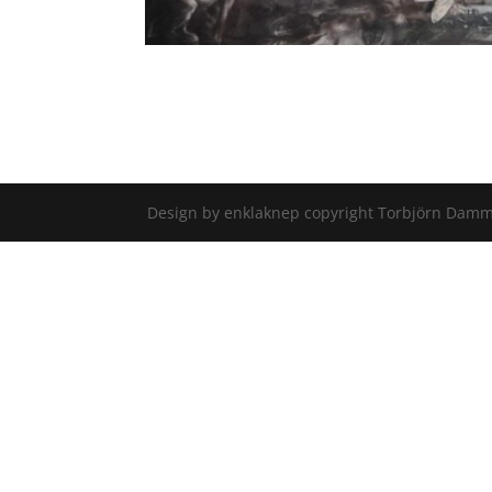
Design by enklaknep copyright Torbjörn Dam